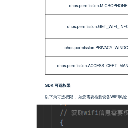
ohos.permission.MICROPHONE
ohos.permission.GET_WIFI_INF
ohos.permission.PRIVACY_WIND
ohos.permission.ACCESS_CERT_MA
SDK 可选权限
以下为可选权限， 如您需要检测设备WIFI风险