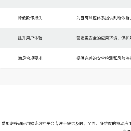
降低欺诈损失
为自有风控体系提供判断依据
提升用户体验
营造更安全的应用环境，保护
满足合规要求
提供完善的安全检测和风险监
爱加密移动应用欺诈风控平台专注于提供及时、全面、多维度的移动应用